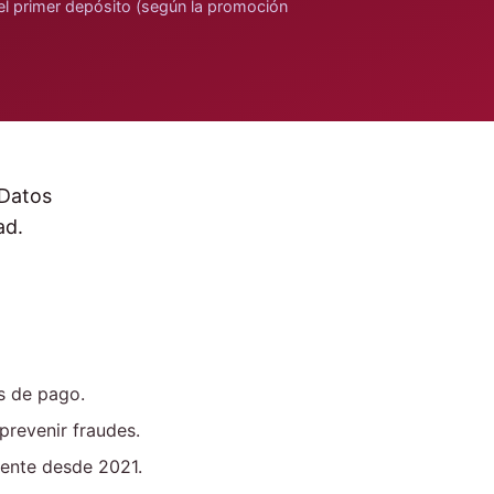
 primer depósito (según la promoción
 Datos
ad.
s de pago.
 prevenir fraudes.
gente desde 2021.